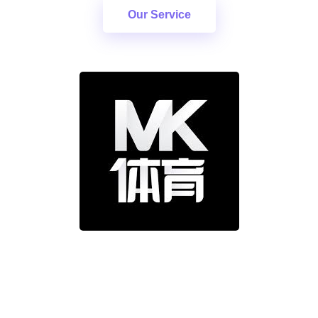
Our Service